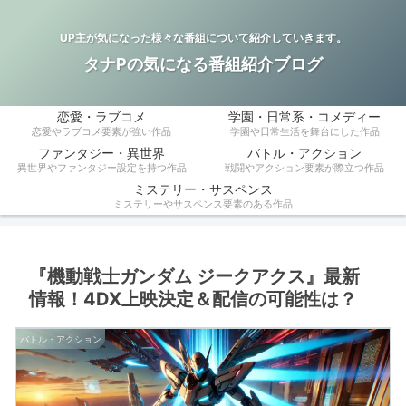
UP主が気になった様々な番組について紹介していきます。
タナPの気になる番組紹介ブログ
恋愛・ラブコメ
学園・日常系・コメディー
恋愛やラブコメ要素が強い作品
学園や日常生活を舞台にした作品
ファンタジー・異世界
バトル・アクション
異世界やファンタジー設定を持つ作品
戦闘やアクション要素が際立つ作品
ミステリー・サスペンス
ミステリーやサスペンス要素のある作品
『機動戦士ガンダム ジークアクス』最新
情報！4DX上映決定＆配信の可能性は？
バトル・アクション