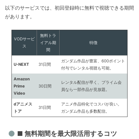
以下のサービスでは、初回登録時に無料で視聴できる期間
があります。
無料トラ
VODサービ
イアル期
特徴
ス
間
ガンダム作品が豊富、600ポイント
U-NEXT
31日間
付与でレンタル視聴も可能。
Amazon
レンタル配信が早く、プライム会
Prime
30日間
員なら一部作品が見放題。
Video
dアニメス
アニメ作品特化でコスパが良い。
31日間
トア
ガンダム作品も多数配信。
■ 無料期間を最大限活用するコツ