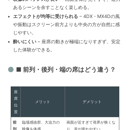
あるシーンを余すことなく楽しめる。
エフェクトが均等に受けられる
– 4DX・MX4Dの風
や振動はスクリーン前方よりも中央の方が自然に感
じやすい。
酔いにくい
– 座席の動きが極端になりすぎず、安定
した体験ができる。
■ 前列・後列・端の席はどう違う？
座
席
メリット
デメリット
位
置
前
臨場感抜群、大迫力の
画面が近すぎて視界が狭くな
列
映像を体感
り、首が疲れやすい