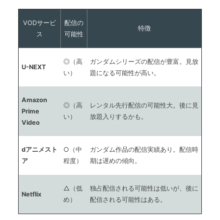
VODサービ
配信の
特徴
ス
可能性
◎（高
ガンダムシリーズの配信が豊富。見放
U-NEXT
い）
題になる可能性が高い。
Amazon
◎（高
レンタル先行配信の可能性大。後に見
Prime
い）
放題入りするかも。
Video
dアニメスト
○（中
ガンダム作品の配信実績あり。配信時
ア
程度）
期は遅めの傾向。
△（低
独占配信される可能性は低いが、後に
Netflix
め）
配信される可能性はある。