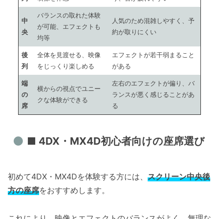
バランスの取れた体験
中
人気のため混雑しやすく、予
が可能、エフェクトも
央
約が取りにくい
均等
後
全体を見渡せる、映像
エフェクトが若干弱まること
列
をじっくり楽しめる
がある
端
左右のエフェクトが偏り、バ
横からの視点でユニー
の
ランスが悪く感じることがあ
クな体験ができる
席
る
■ 4DX・MX4D初心者向けの座席選び
初めて4DX・MX4Dを体験する方には、
スクリーン中央後
方の座席
をおすすめします。
これにより、映像とエフェクトのバランスがよく、無理な