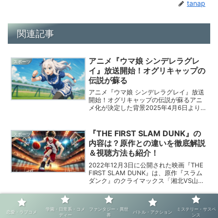
tanap
関連記事
アニメ『ウマ娘 シンデレラグレ
スポーツ
イ』放送開始！オグリキャップの
伝説が蘇る
アニメ『ウマ娘 シンデレラグレイ』放送
開始！オグリキャップの伝説が蘇るアニ
メ化が決定した背景2025年4月6日より、
TBS系全国28局ネットにてアニメ『ウマ
娘 シンデレラグレイ』の放送がスタート
しました。日刊スポーツによると、本作
『THE FIRST SLAM DUNK』の
スポーツ
は週刊ヤン...
内容は？原作との違いを徹底解説
＆視聴方法も紹介！
2022年12月3日に公開された映画『THE
FIRST SLAM DUNK』は、原作『スラム
ダンク』のクライマックス「湘北VS山王
工業戦」を描いた作品です。しかし、原
作と映画ではストーリーの視点や演出に
大きな違いがあります。本記事では、
ブルーロック2025完全攻略｜ア
スポーツ
学園・日常系・コメ
ファンタジー・異世
ミステリー・サスペ
『...
恋愛・ラブコメ
バトル・アクション
ニメ新展開＆映画＆TikTokバズ
ディー
界
ンス