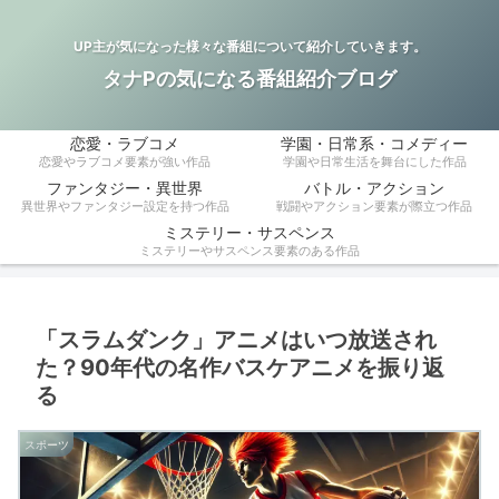
UP主が気になった様々な番組について紹介していきます。
タナPの気になる番組紹介ブログ
恋愛・ラブコメ
学園・日常系・コメディー
恋愛やラブコメ要素が強い作品
学園や日常生活を舞台にした作品
ファンタジー・異世界
バトル・アクション
異世界やファンタジー設定を持つ作品
戦闘やアクション要素が際立つ作品
ミステリー・サスペンス
ミステリーやサスペンス要素のある作品
「スラムダンク」アニメはいつ放送され
た？90年代の名作バスケアニメを振り返
る
スポーツ