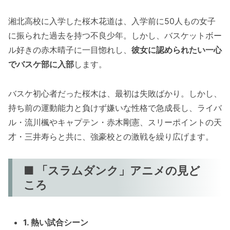
湘北高校に入学した桜木花道は、入学前に50人もの女子
に振られた過去を持つ不良少年。しかし、バスケットボー
ル好きの赤木晴子に一目惚れし、
彼女に認められたい一心
でバスケ部に入部
します。
バスケ初心者だった桜木は、最初は失敗ばかり。しかし、
持ち前の運動能力と負けず嫌いな性格で急成長し、ライバ
ル・流川楓やキャプテン・赤木剛憲、スリーポイントの天
才・三井寿らと共に、強豪校との激戦を繰り広げます。
■ 「スラムダンク」アニメの見ど
ころ
1. 熱い試合シーン