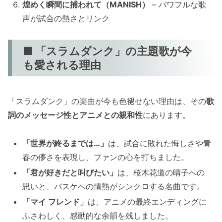
煌めく瞬間に捕われて（MANISH）
– パワフルな歌
声が試合の熱さとリンク
■ 「スラムダンク」の主題歌が今
も愛される理由
「スラムダンク」の楽曲が今も色褪せない理由は、その
歌
詞のメッセージ性とアニメとの親和性
にあります。
「世界が終るまでは…」
は、試合に敗れた悔しさや青
春の儚さを表現し、ファンの心を打ちました。
「君が好きだと叫びたい」
は、桜木花道の晴子への
思いと、バスケへの情熱がシンクロする名曲です。
「マイ フレンド」
は、アニメの最終エンディングに
ふさわしく、感動的な余韻を残しました。