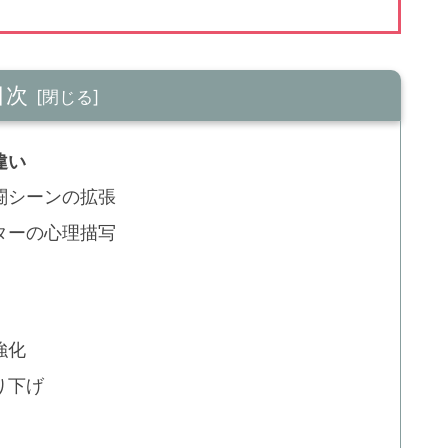
目次
違い
闘シーンの拡張
ターの心理描写
強化
り下げ