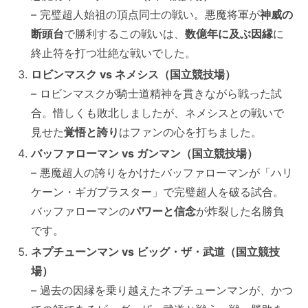
– 完璧超人始祖の頂点同士の戦い。悪魔将軍が
神威の
断頭台
で勝利するこの戦いは、
数億年に及ぶ因縁
に
終止符を打つ壮絶な戦いでした。
ロビンマスク vs ネメシス（国立競技場）
– ロビンマスクが騎士道精神を貫きながら戦った試
合。惜しくも敗北しましたが、ネメシスとの戦いで
見せた
覚悟と誇り
はファンの心を打ちました。
バッファローマン vs ガンマン（国立競技場）
– 悪魔超人の誇りをかけたバッファローマンが「ハリ
ケーン・ギガプラスター」で完璧超人を破る試合。
バッファローマンの
パワーと信念
が炸裂した名勝負
です。
ネプチューンマン vs ビッグ・ザ・武道（国立競技
場）
– 過去の因縁を乗り越えたネプチューンマンが、かつ