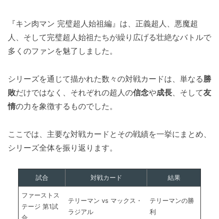
『キン肉マン 完璧超人始祖編』は、正義超人、悪魔超
人、そして完璧超人始祖たちが繰り広げる壮絶なバトルで
多くのファンを魅了しました。
シリーズを通じて描かれた数々の対戦カードは、単なる
勝
敗
だけではなく、それぞれの超人の
信念
や
成長
、そして
友
情
の力を象徴するものでした。
ここでは、主要な対戦カードとその戦績を一挙にまとめ、
シリーズ全体を振り返ります。
試合
対戦カード
結果
ファーストス
テリーマン vs マックス・
テリーマンの勝
テージ 第1試
ラジアル
利
合