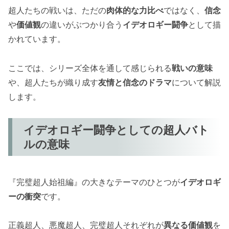
超人たちの戦いは、ただの
肉体的な力比べ
ではなく、
信念
や
価値観
の違いがぶつかり合う
イデオロギー闘争
として描
かれています。
ここでは、シリーズ全体を通して感じられる
戦いの意味
や、超人たちが織り成す
友情と信念のドラマ
について解説
します。
イデオロギー闘争としての超人バト
ルの意味
『完璧超人始祖編』の大きなテーマのひとつが
イデオロギ
ーの衝突
です。
正義超人、悪魔超人、完璧超人それぞれが
異なる価値観
を