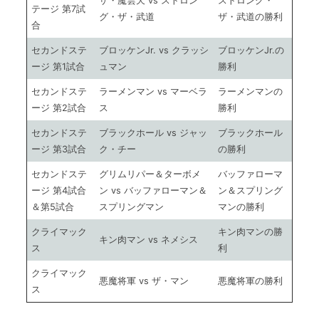
ザ・魔雲天 vs ストロン
ストロング・
テージ 第7試
グ・ザ・武道
ザ・武道の勝利
合
セカンドステ
ブロッケンJr. vs クラッシ
ブロッケンJr.の
ージ 第1試合
ュマン
勝利
セカンドステ
ラーメンマン vs マーベラ
ラーメンマンの
ージ 第2試合
ス
勝利
セカンドステ
ブラックホール vs ジャッ
ブラックホール
ージ 第3試合
ク・チー
の勝利
セカンドステ
グリムリパー＆ターボメ
バッファローマ
ージ 第4試合
ン vs バッファローマン＆
ン＆スプリング
＆第5試合
スプリングマン
マンの勝利
クライマック
キン肉マンの勝
キン肉マン vs ネメシス
ス
利
クライマック
悪魔将軍 vs ザ・マン
悪魔将軍の勝利
ス