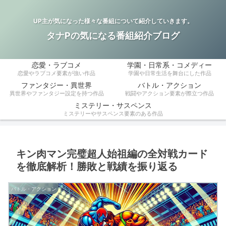
UP主が気になった様々な番組について紹介していきます。
タナPの気になる番組紹介ブログ
恋愛・ラブコメ
学園・日常系・コメディー
恋愛やラブコメ要素が強い作品
学園や日常生活を舞台にした作品
ファンタジー・異世界
バトル・アクション
異世界やファンタジー設定を持つ作品
戦闘やアクション要素が際立つ作品
ミステリー・サスペンス
ミステリーやサスペンス要素のある作品
キン肉マン完璧超人始祖編の全対戦カード
を徹底解析！勝敗と戦績を振り返る
バトル・アクション