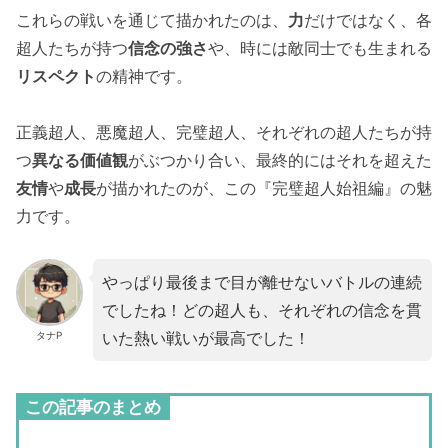
これらの戦いを通じて描かれたのは、
力
だけではなく、各
超人たちが持つ
信念の強さ
や、時には敵同士でも生まれる
リスペクト
の精神です。
正義超人、悪魔超人、完璧超人、それぞれの超人たちが持
つ
異なる価値観
がぶつかり合い、最終的にはそれを超えた
友情
や
成長
が描かれたのが、この『完璧超人始祖編』の魅
力です。
やっぱり最後まで目が離せないバトルの連続
でしたね！どの超人も、それぞれの信念を貫
いた熱い戦いが最高でした！
タナP
この記事のまとめ