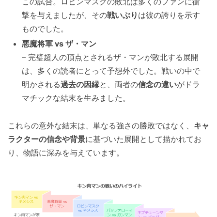
この試合。ロビンマスクの敗北は多くのファンに衝
撃を与えましたが、その
戦いぶり
は彼の誇りを示す
ものでした。
悪魔将軍 vs ザ・マン
– 完璧超人の頂点とされるザ・マンが敗北する展開
は、多くの読者にとって予想外でした。戦いの中で
明かされる
過去の因縁
と、両者の
信念の違い
がドラ
マチックな結末を生みました。
これらの意外な結末は、単なる強さの勝敗ではなく、
キャ
ラクターの信念や背景
に基づいた展開として描かれてお
り、物語に深みを与えています。