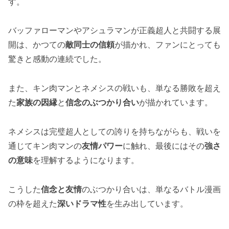
す。
バッファローマンやアシュラマンが正義超人と共闘する展
開は、かつての
敵同士の信頼
が描かれ、ファンにとっても
驚きと感動の連続でした。
また、キン肉マンとネメシスの戦いも、単なる勝敗を超え
た
家族の因縁
と
信念のぶつかり合い
が描かれています。
ネメシスは完璧超人としての誇りを持ちながらも、戦いを
通じてキン肉マンの
友情パワー
に触れ、最後にはその
強さ
の意味
を理解するようになります。
こうした
信念と友情
のぶつかり合いは、単なるバトル漫画
の枠を超えた
深いドラマ性
を生み出しています。