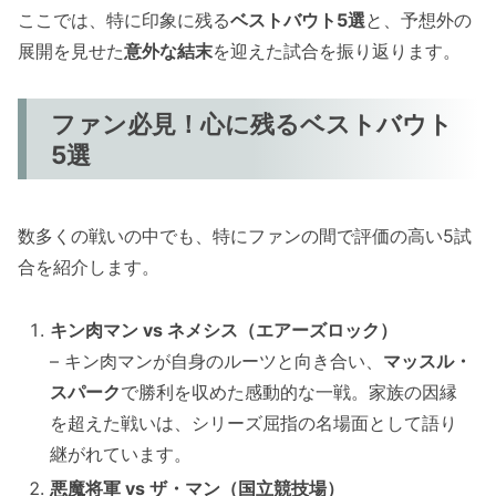
ここでは、特に印象に残る
ベストバウト5選
と、予想外の
展開を見せた
意外な結末
を迎えた試合を振り返ります。
ファン必見！心に残るベストバウト
5選
数多くの戦いの中でも、特にファンの間で評価の高い5試
合を紹介します。
キン肉マン vs ネメシス（エアーズロック）
– キン肉マンが自身のルーツと向き合い、
マッスル・
スパーク
で勝利を収めた感動的な一戦。家族の因縁
を超えた戦いは、シリーズ屈指の名場面として語り
継がれています。
悪魔将軍 vs ザ・マン（国立競技場）