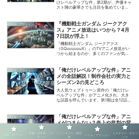
けレベルアップな件」第2期が、声優キャ
スト陣の豪華さでも注目を集めていま
す。主人公・水篠旬をはじめ、個性豊か
なキャラクターたちを演じる声優陣が、
物語をさらに魅力的に彩ります。本記事
『機動戦士ガンダム ジークアク
バトル・アクション
では、主要キャストの...
ス』アニメ放送はいつから？4月
7日説が浮上！
『機動戦士ガンダム ジークアクス
（GQuuuuuuX）』のTVアニメ放送がい
つから始まるのか、多くのファンが気に
なっています。劇場先行版『機動戦士ガ
ンダム ジークアクス -Beginning-』が1
月17日より公開されましたが、TVシリー
「俺だけレベルアップな件」アニ
バトル・アクション
ズ...
メの全話解説！制作会社の実力と
シーズン2の見どころ
大人気ウェブトゥーン原作の「俺だけレ
ベルアップな件」がアニメ化され、大き
な話題を呼んでいます。第1期は全12話で
完結し、シーズン2の制作も決定済み。新
たな展開に期待が高まる中、制作を担当
するA-1 Picturesの実力も注目されてい
「俺だけレベルアップな件」アニ
バトル・アクション
ます。...
メがつまらない？炎上や批判の背
景を徹底解説
学園・日常系・コメ
ファンタジー・異世
ミステリー・サスペ
恋愛・ラブコメ
バトル・アクション
アニメ「俺だけレベルアップな件」は、
ディー
界
ンス