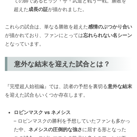
ての師であるビッグ・ザ・武道と戦う一戦。勝敗を
超えた
成長の証
が描かれました。
これらの試合は、単なる勝敗を超えた
感情のぶつかり合い
が描かれており、ファンにとっては
忘れられない名シーン
となっています。
意外な結末を迎えた試合とは？
『完璧超人始祖編』では、読者の予想を裏切る
意外な結末
を迎えた試合もいくつか存在します。
ロビンマスク vs ネメシス
– ロビンマスクの勝利を予想していたファンも多かっ
た中、
ネメシスの圧倒的な強さ
に屈する形となった