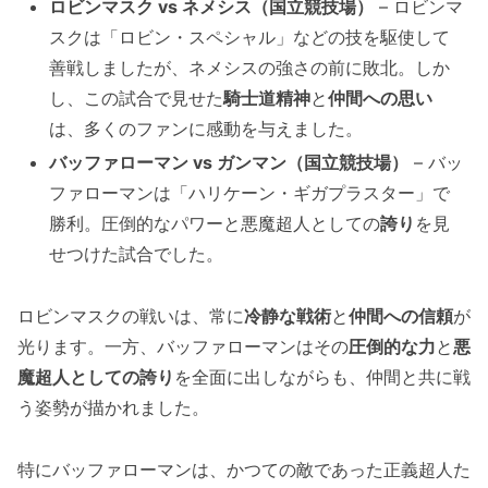
ロビンマスク vs ネメシス（国立競技場）
– ロビンマ
スクは「ロビン・スペシャル」などの技を駆使して
善戦しましたが、ネメシスの強さの前に敗北。しか
し、この試合で見せた
騎士道精神
と
仲間への思い
は、多くのファンに感動を与えました。
バッファローマン vs ガンマン（国立競技場）
– バッ
ファローマンは「ハリケーン・ギガプラスター」で
勝利。圧倒的なパワーと悪魔超人としての
誇り
を見
せつけた試合でした。
ロビンマスクの戦いは、常に
冷静な戦術
と
仲間への信頼
が
光ります。一方、バッファローマンはその
圧倒的な力
と
悪
魔超人としての誇り
を全面に出しながらも、仲間と共に戦
う姿勢が描かれました。
特にバッファローマンは、かつての敵であった正義超人た